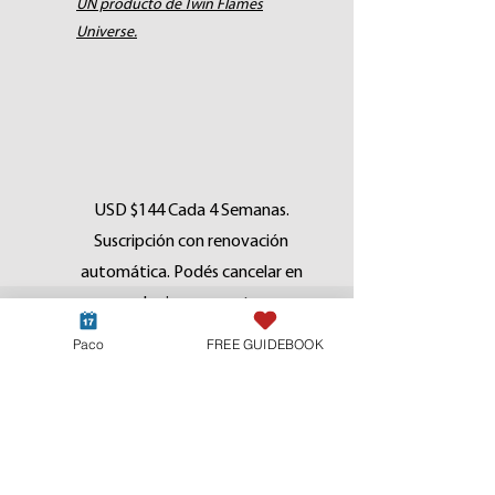
UN producto de Twin Flames
Universe.
USD $144 Cada 4 Semanas.
Suscripción con renovación
automática. Podés cancelar en
cualquier momento.
Paco
FREE GUIDEBOOK
Reservar
¿No estás segurx de
cuál es el camino