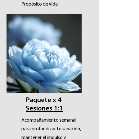
Propósito de Vida.
USD $240 Cada 2 Semanas.
Suscripción con renovación
automática. Podés cancelar en
cualquier momento.
Reservar
Paquete x 4
Sesiones 1:1
Acompañamiento semanal
para profundizar tu sanación,
mantener el impulso y