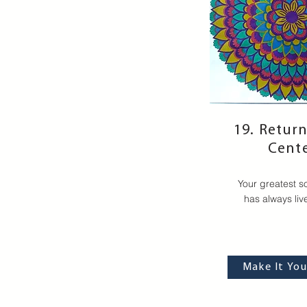
19. Return
Cent
Your greatest s
has always liv
Make It You