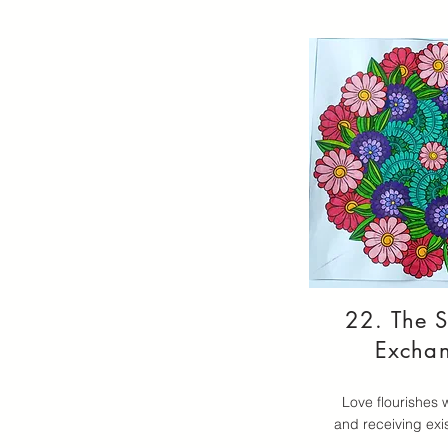
22. The 
Excha
Love flourishes 
and receiving exi