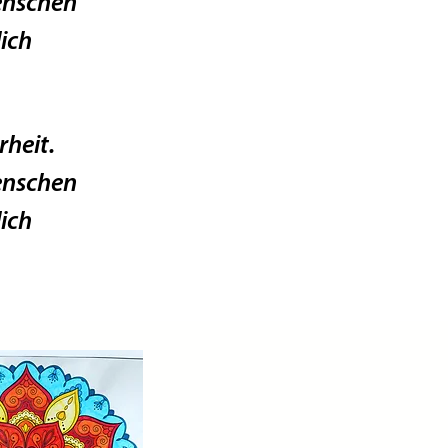
enschen
ich
rheit.
enschen
ich