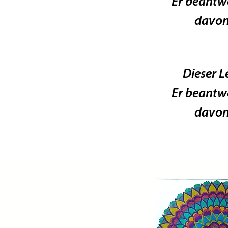
Er beantw
davon 
Dieser Le
Er beantw
davon 