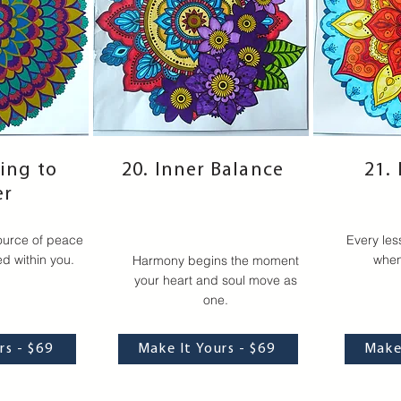
ing to
20. Inner Balance
21.
er
ource of peace
Every le
ed within you.
when
Harmony begins the moment
your heart and soul move as
one.
rs - $69
Make It Yours - $69
Make 