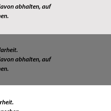
davon abhalten, auf
men.
larheit.
davon abhalten, auf
men.
rheit.