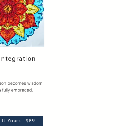
 Integration
sson becomes wisdom
 fully embraced.
It Yours - $89