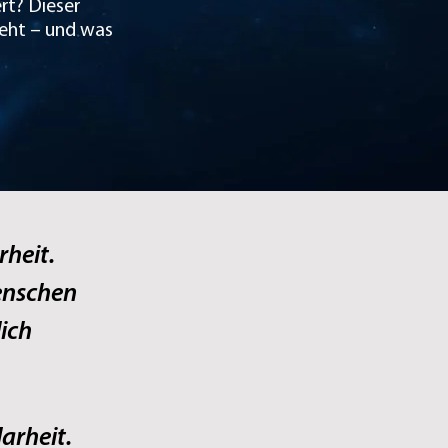
rt? Dieser
rgeht – und was
rheit.
enschen
ich
larheit.