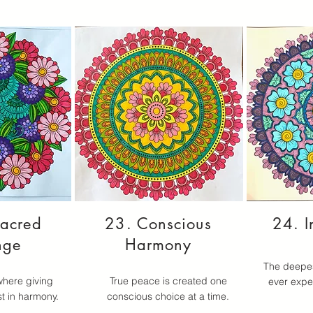
Sacred
23. Conscious
24. I
nge
Harmony
The deepest
where giving
True peace is created one
ever expe
st in harmony.
conscious choice at a time.