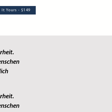
It Yours - $149
rheit.
enschen
lich
rheit.
enschen