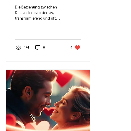
meiner Dualseele?
Die Beziehung zwischen
Dualseelen ist intensiv,
transformierend und oft
herausfordernd. Eine der
häufigsten und
schwierigsten Phasen auf...
474
0
4