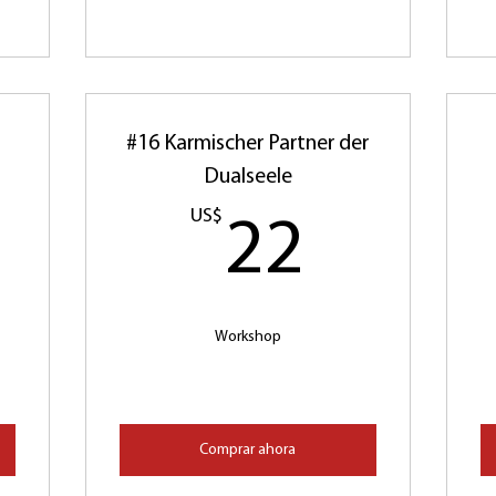
#16 Karmischer Partner der
Dualseele
2US$
US$
22US
22
Workshop
Comprar ahora