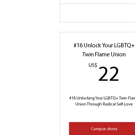
#16 Unlock Your LGBTQ+
Twin Flame Union
US$
2
22
#16 Unlocking Your LGBTQ+ Twin Fla
Union Through Radical Self-Love
Comprar ahora