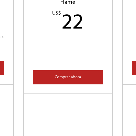
Flame
5US$
US$
22US
22
ia
Comprar ahora
a