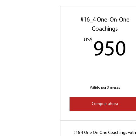
#16_4 One-On-One
Coachings
US$
950
Válido por 3 meses
Comprar ahora
#16 4-One-On-One Coachings wit