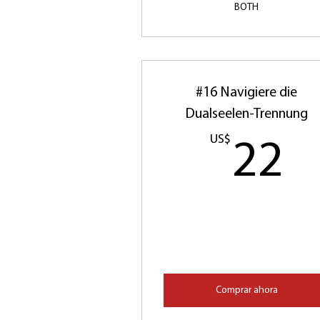
BOTH
#16 Navigiere die
Dualseelen-Trennung
US$
2
22
Comprar ahora