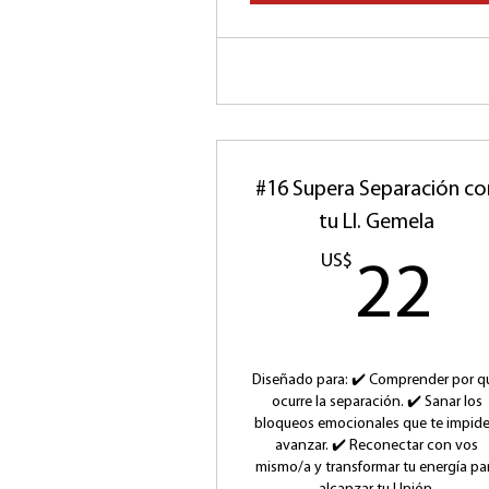
#16 Supera Separación co
tu Ll. Gemela
US$
2
22
Diseñado para: ✔️ Comprender por q
ocurre la separación. ✔️ Sanar los
bloqueos emocionales que te impid
avanzar. ✔️ Reconectar con vos
mismo/a y transformar tu energía pa