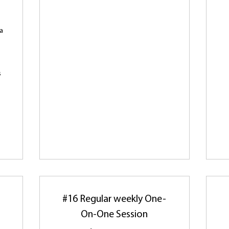
da
s
#16 Regular weekly One-
On-One Session