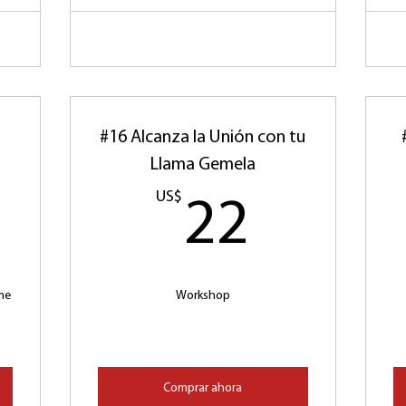
#16 Alcanza la Unión con tu
Llama Gemela
2US$
US$
22US
22
me
Workshop
Comprar ahora