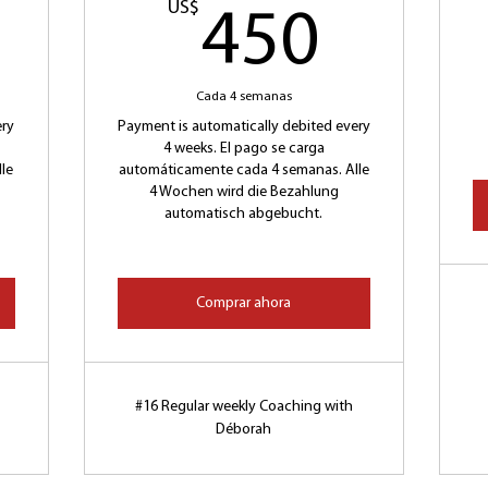
950US$
US$
450U
450
Cada 4 semanas
ery
Payment is automatically debited every
4 weeks. El pago se carga
le
automáticamente cada 4 semanas. Alle
4 Wochen wird die Bezahlung
automatisch abgebucht.
Comprar ahora
#16 Regular weekly Coaching with
Déborah