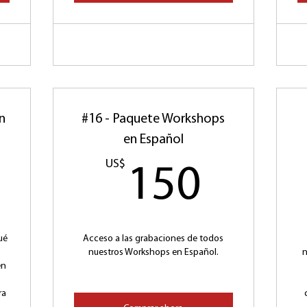
n
#16 - Paquete Workshops
en Español
2US$
US$
150U
150
ué
Acceso a las grabaciones de todos
nuestros Workshops en Español.
n
en
ra