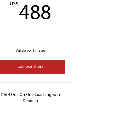
US$
488US$
488
$
Válido por 3 meses
Comprar ahora
#16 4 One-On-One Coaching with
Déborah