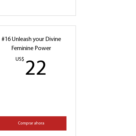
#16 Unleash your Divine
Feminine Power
$
US$
22US$
22
Comprar ahora