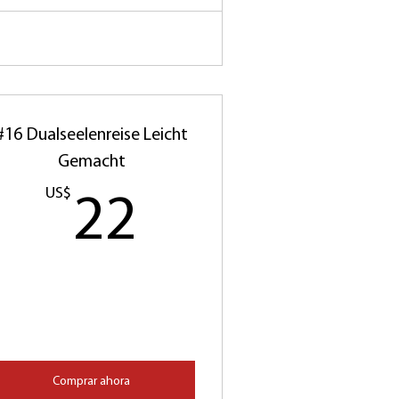
#16 Dualseelenreise Leicht
Gemacht
$
US$
22US$
22
Comprar ahora