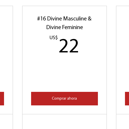
#16 Divine Masculine &
Divine Feminine
950US$
US$
22US
22
Comprar ahora
h