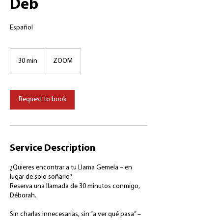
Deb
Español
30 min
3
ZOOM
0
m
i
n
Request to book
Service Description
¿Quieres encontrar a tu Llama Gemela – en
lugar de solo soñarlo?
Reserva una llamada de 30 minutos conmigo,
Déborah.
Sin charlas innecesarias, sin “a ver qué pasa” –