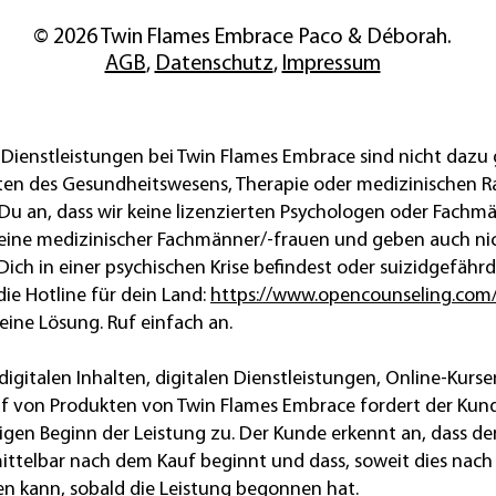
© 2026 Twin Flames Embrace Paco & Déborah.
AGB
,
Datenschutz
,
Impressum
Dienstleistungen bei Twin Flames Embrace sind nicht dazu 
en des Gesundheitswesens, Therapie oder medizinischen R
Du an, dass wir keine lizenzierten Psychologen oder Fachm
eine medizinischer Fachmänner/-frauen und geben auch nich
ich in einer psychischen Krise befindest oder suizidgefährd
 die Hotline für dein Land:
https://www.opencounseling.com/
eine Lösung. Ruf einfach an.
igitalen Inhalten, digitalen Dienstleistungen, Online‑Kur
 von Produkten von Twin Flames Embrace fordert der Kund
gen Beginn der Leistung zu. Der Kunde erkennt an, dass d
ttelbar nach dem Kauf beginnt und dass, soweit dies nach 
en kann, sobald die Leistung begonnen hat.