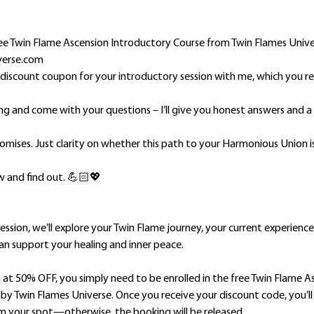
free Twin Flame Ascension Introductory Course from Twin Flames Unive
verse.com
discount coupon for your introductory session with me, which you rec
ng and come with your questions – I’ll give you honest answers and a 
omises. Just clarity on whether this path to your Harmonious Union is
w and find out. 💪🏻💖
session, we’ll explore your Twin Flame journey, your current experienc
an support your healing and inner peace.
on at 50% OFF, you simply need to be enrolled in the free Twin Flame A
by Twin Flames Universe. Once you receive your discount code, you’ll
rm your spot—otherwise, the booking will be released.