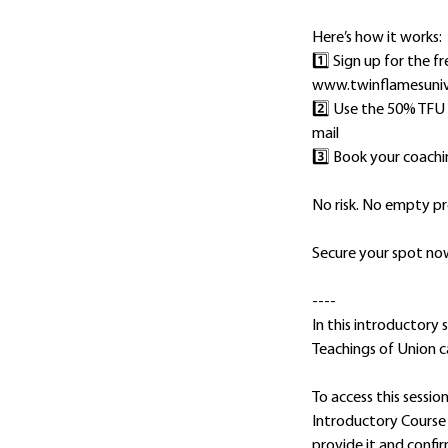
Here’s how it works:
1️⃣ Sign up for the 
www.twinflamesuni
2️⃣ Use the 50% TFU 
mail
3️⃣ Book your coachi
No risk. No empty pr
Secure your spot no
----
In this introductory 
Teachings of Union c
To access this sessi
Introductory Course 
provide it and confi