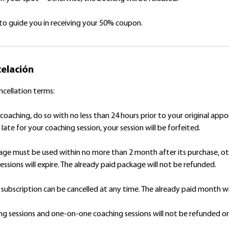
 to guide you in receiving your 50% coupon.
celación
cellation terms:
oaching, do so with no less than 24 hours prior to your original appo
ate for your coaching session, your session will be forfeited.
age must be used within no more than 2 month after its purchase, o
ssions will expire. The already paid package will not be refunded.
subscription can be cancelled at any time. The already paid month wi
g sessions and one-on-one coaching sessions will not be refunded o