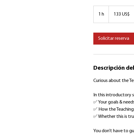
133
dólares
1 h
1
133 US$
estadounidenses
Solicitar reserva
Descripción del
Curious about the Tea
In this introductory s
✅ Your goals & need
✅ How the Teachings 
✅ Whether this is tru
You don’t have to gues