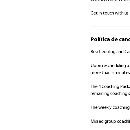
Get in touch with us
Política de can
Rescheduling and Can
Upon rescheduling a c
more than 5 minutes l
The 4 Coaching Pack
remaining coaching se
The weekly coaching 
Missed group coachin