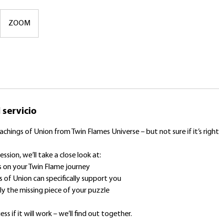
ZOOM
 servicio
chings of Union from Twin Flames Universe – but not sure if it’s right
ession, we’ll take a close look at:
s on your Twin Flame journey
of Union can specifically support you
ly the missing piece of your puzzle
s if it will work – we’ll find out together.