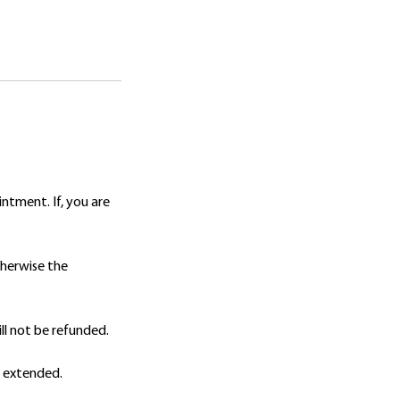
intment. If, you are
therwise the
ll not be refunded.
r extended.