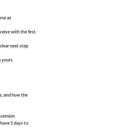
rse at
eive with the first
clear next step
 yours.
es, and how the
scension
 have 5 days to