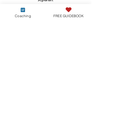
separan.
Coaching
FREE GUIDEBOOK
Pasos prácticos para manifestar tu
Unión Armoniosa de Llamas
Gemelas.
Recibe guía y pasos prácticos para que
tu y tu Llama Gemela puedan entablar
una relación duradera y armoniosa.