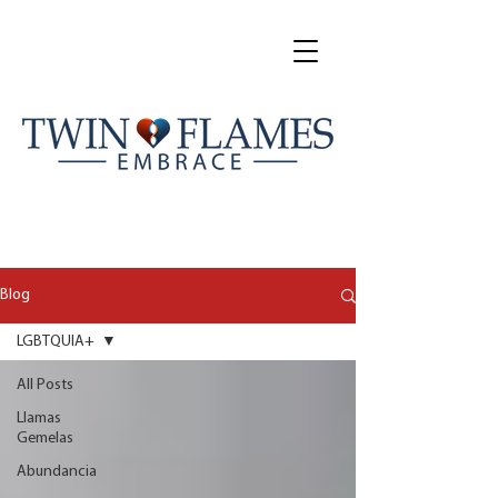
Blog
LGBTQUIA+
All Posts
Llamas
Gemelas
Abundancia