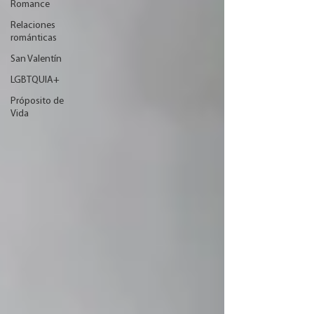
Romance
Relaciones
románticas
San Valentín
LGBTQUIA+
Próposito de
Vida