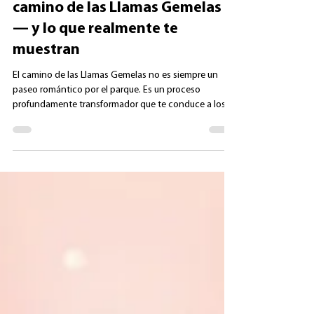
Los mayores desafíos en el
camino de las Llamas Gemelas
— y lo que realmente te
muestran
El camino de las Llamas Gemelas no es siempre un
paseo romántico por el parque. Es un proceso
profundamente transformador que te conduce a los
lugares más honestos dentro de ti. Muchas personas
inician este camino esperando llegar rápidamente a la
Unión, experimentar cercanía profunda y amor
incondicional… solo para encontrarse con dolor,
resistencia, detonantes emocionales y lo que parecen
retrocesos. Aquí es donde surge un malentendido
fundamental sobre este camino: los may