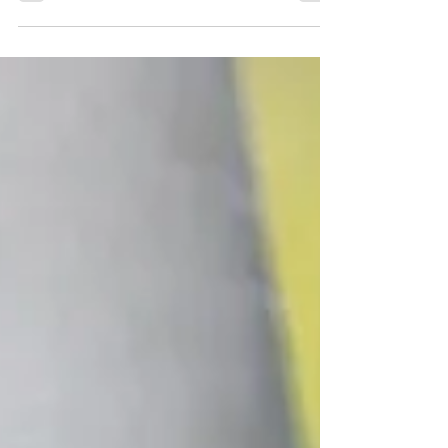
Gemela)
Descubrí si estás bloqueando tu propósito de vida y tu
camino de Llamas Gemelas, y cómo reconectarte con
la claridad y plenitud espiritual que merecés.