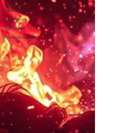
Relaciones
románticas
San Valentín
LGBTQUIA+
Próposito de Vida