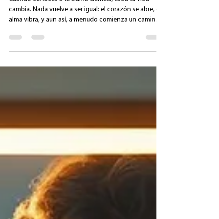
Llamas Gemelas (y cómo
evitarlo)
Cuando conocés a tu Llama Gemela, toda tu vida
cambia. Nada vuelve a ser igual: el corazón se abre, el
alma vibra, y aun así, a menudo comienza un camino
largo e intenso lleno de preguntas, dudas y
sentimientos encontrados. Conozco muy bien este
camino, porque yo misma lo he recorrido, y mismo,
acompaño a otros que están atravesando lo mismo
que yo a mis inicios. Y hay algo que he visto una y otra
vez: existe un gran error que casi todos cometen en el
camino de Llamas Gemelas