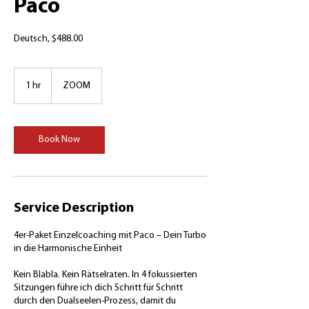
Paco
Deutsch, $488.00
1 hr
1
ZOOM
h
Book Now
Service Description
4er-Paket Einzelcoaching mit Paco – Dein Turbo
in die Harmonische Einheit
Kein Blabla. Kein Rätselraten. In 4 fokussierten
Sitzungen führe ich dich Schritt für Schritt
durch den Dualseelen-Prozess, damit du