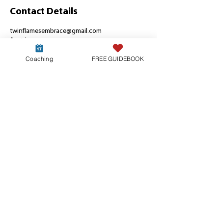
Contact Details
twinflamesembrace@gmail.com
Austria
Coaching
FREE GUIDEBOOK
© 2026 Twin Flames Embrace Paco and
Déborah. All rights reserved. Company
Registration No.,
Terms & Conditions
,
Privacy Policy
,
Imprint
Disclaimer:
All spiritual coaching services at Twin
Flames Embrace are not intended to replace the
services of psychologists or other healthcare
professionals, therapy or medical advice. By
purchasing our services you acknowledge that we are