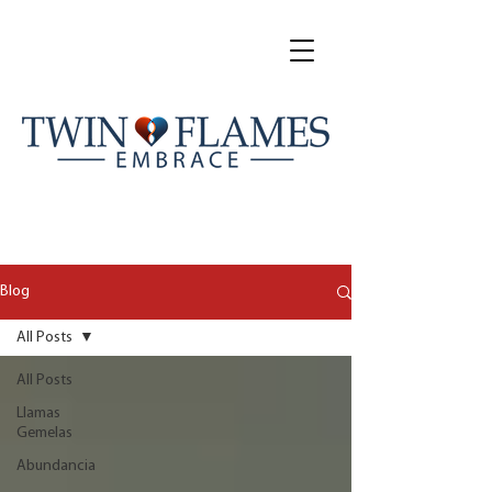
Blog
All Posts
All Posts
Llamas
Gemelas
Abundancia