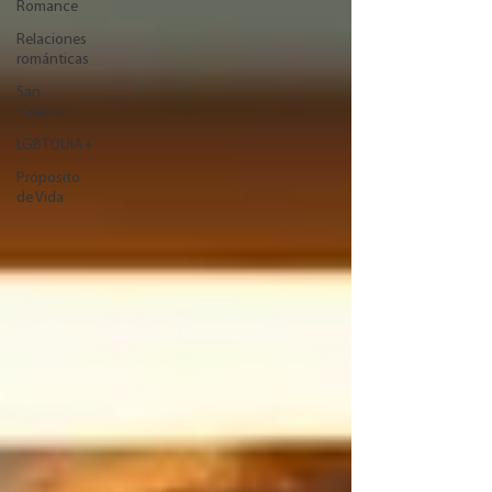
Romance
Relaciones
románticas
San
Valentín
LGBTQUIA+
Próposito
de Vida