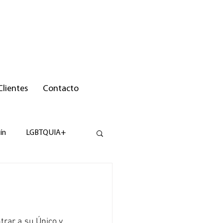
Clientes
Contacto
ín
LGBTQUIA+
ar a su Único y  