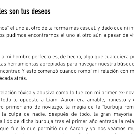
les son tus deseos
os" el uno al otro de la forma más casual, y dado que ni int
os pudimos encontrarnos el uno al otro aún a pesar de viv
a mi hombre perfecto es, de hecho, algo que cualquiera pu
las herramientas apropiadas para navegar nuestra búsqued
ncontrar. Y esto comenzó cuando rompí mi relación con mi
écada atrás. 
relación tóxica y abusiva como lo fue con mi primer ex-novi
, todo lo opuesto a Liam. Aaron era amable, honesto y c
o primer año de noviazgo, la magia de la "burbuja romá
 la culpa de nadie, después de todo, la gran mayoría 
llido de dicha burbuja tras el primer año entrada la relac
rque fue lo que permitió que Aaron y yo nos veamos m