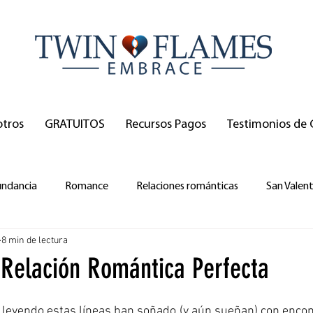
otros
GRATUITOS
Recursos Pagos
Testimonios de 
ndancia
Romance
Relaciones románticas
San Valent
8 min de lectura
 Relación Romántica Perfecta
leyendo estas líneas han soñado (y aún sueñan) con encontr