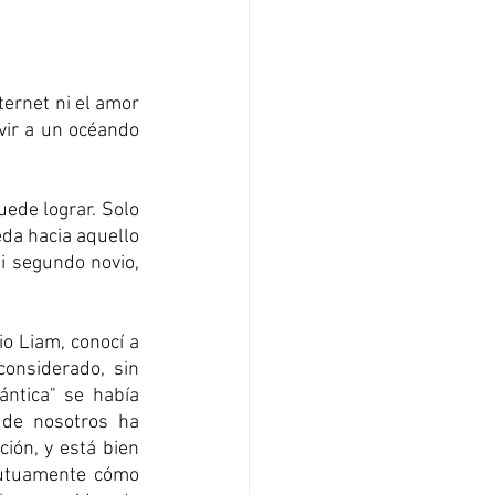
ernet ni el amor 
ir a un océando 
ede lograr. Solo 
a hacia aquello 
 segundo novio, 
o Liam, conocí a 
onsiderado, sin 
ntica" se había 
de nosotros ha 
ión, y está bien 
utuamente cómo 