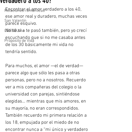
verdadero a los 40?
Romance
Encontrar el amor verdadero
a los 40, 
Relaciones románticas
ese amor real y duradero, muchas veces 
San Valentín
parece esquivo.
No sé si a te pasó también, pero yo crecí 
LGBTQUIA+
escuchando que si no me casaba antes 
Próposito de Vida
de los 30 básicamente mi vida no 
tendría sentido.
Para muchos, el amor —el de verdad— 
parece algo que sólo les pasa a otras 
personas, pero no a nosotros. Recuerdo 
ver a mis compañeras del colegio o la 
universidad con parejas, sintiéndose 
elegidas… mientras que mis amores, en 
su mayoría, no eran correspondidos. 
También recuerdo mi primera relación a 
los 18, empujada por el miedo de no 
encontrar nunca a “mi único y verdadero 