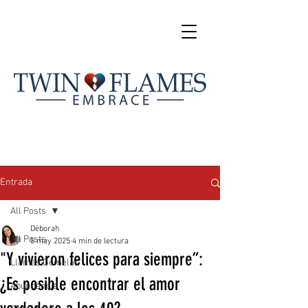
Entrada
All Posts
Déborah
All Posts
5 may 2025
4 min de lectura
"Y vivieron felices para siempre”:
Llamas Gemelas
¿Es posible encontrar el amor
Abundancia